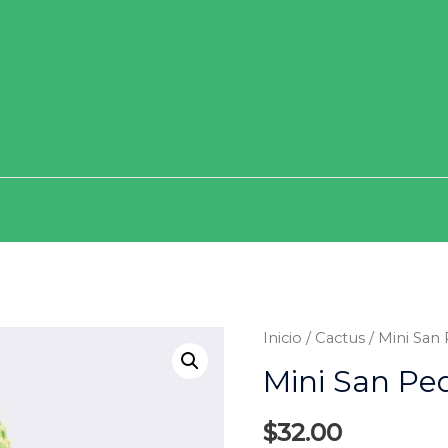
Inicio
/
Cactus
/ Mini San
Mini San Pe
$
32.00